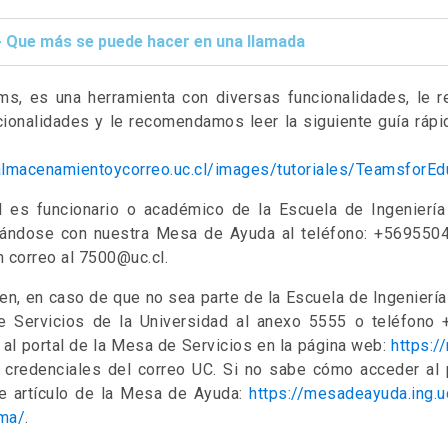
- Que más se puede hacer en una llamada
s, es una herramienta con diversas funcionalidades, le 
cionalidades y le recomendamos leer la siguiente guía ráp
/almacenamientoycorreo.uc.cl/images/tutoriales/TeamsforEd
d es funcionario o académico de la Escuela de Ingeniería
ándose con nuestra Mesa de Ayuda al teléfono: +569550
n correo al 7500@uc.cl.
en, en caso de que no sea parte de la Escuela de Ingenierí
 Servicios de la Universidad al anexo 5555 o teléfono 
 al portal de la Mesa de Servicios en la página web:
https:/
 credenciales del correo UC. Si no sabe cómo acceder al p
te artículo de la Mesa de Ayuda:
https://mesadeayuda.ing.u
rma/
.