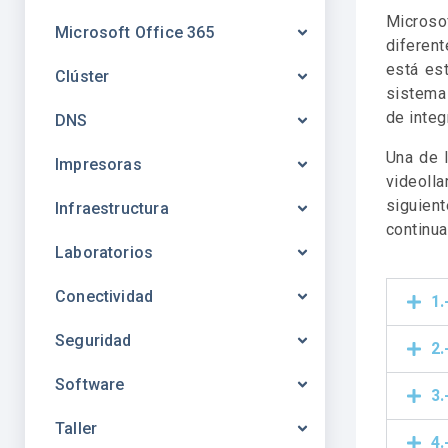
Microso
Microsoft Office 365
diferen
está es
Clúster
sistema
de integ
DNS
Una de 
Impresoras
videoll
siguie
Infraestructura
continua
Laboratorios
Conectividad
1.
Seguridad
2.
Software
3.
Taller
4.