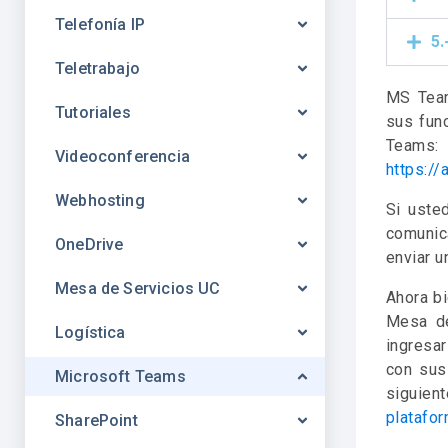
Telefonía IP
5.
Teletrabajo
MS Team
Tutoriales
sus fun
Teams:
Videoconferencia
https:/
Webhosting
Si uste
comunic
OneDrive
enviar u
Mesa de Servicios UC
Ahora bi
Mesa de
Logística
ingresar
con sus
Microsoft Teams
siguien
platafo
SharePoint