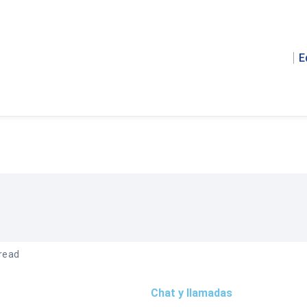
E
 read
Chat y llamadas