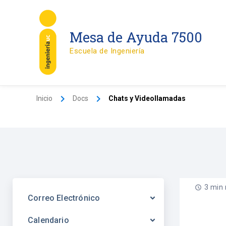
Ir
al
contenido
Mesa de Ayuda 7500
Escuela de Ingeniería
Inicio
Docs
Chats y Videollamadas
3 min
Correo Electrónico
Calendario