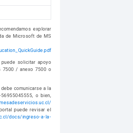
recomendamos explorar
ida de Microsoft de MS
ucation_QuickGuide.pdf
 puede solicitar apoyo
4 7500 / anexo 7500 o
a debe comunicarse a la
+56955045555, o bien,
/mesadeservicios.uc.cl/
ortal puede revisar el
c.cl/docs/ingreso-a-la-