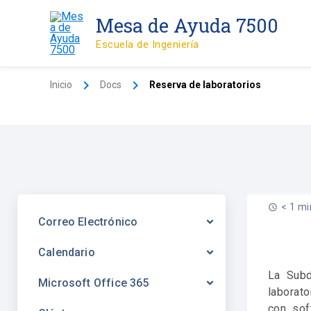
Ir
Mesa de Ayuda 7500
al
contenido
Escuela de Ingeniería
Inicio
Docs
Reserva de laboratorios
< 1 mi
Correo Electrónico
Calendario
La Subd
Microsoft Office 365
laborat
con sof