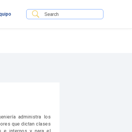
quipo
eniería administra los
sores que dictan clases
 e internos y para el