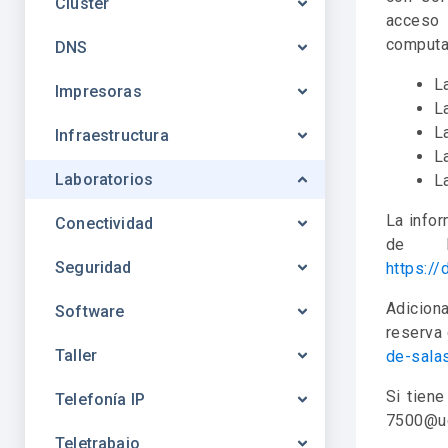
Clúster
acceso 
computac
DNS
L
Impresoras
L
L
Infraestructura
L
Laboratorios
L
La infor
Conectividad
de l
Seguridad
https://
Adiciona
Software
reserva 
Taller
de-sala
Si tien
Telefonía IP
7500@uc
Teletrabajo