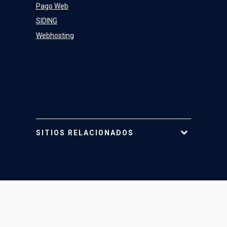
Pago Web
SIDING
Webhosting
SITIOS RELACIONADOS
Tarjeta UC
Mi Portal UC
Mi Cuenta UC
Telefonía
Web Cursos UC