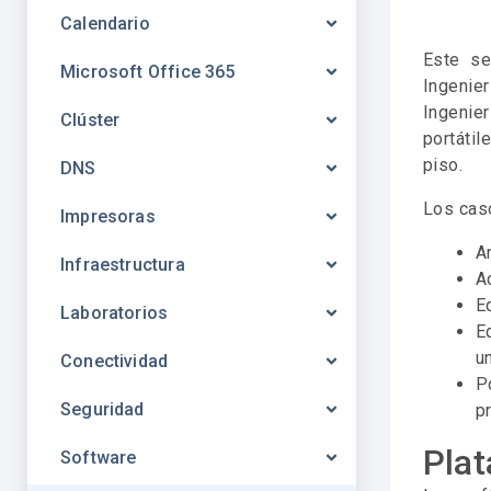
Calendario
Este se
Microsoft Office 365
Ingenie
Ingenie
Clúster
portátil
piso.
DNS
Los caso
Impresoras
A
Infraestructura
Ac
Eq
Laboratorios
E
un
Conectividad
P
Seguridad
pr
Plat
Software