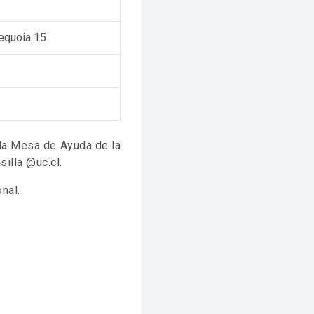
equoia 15
a la Mesa de Ayuda de la
silla @uc.cl.
nal.