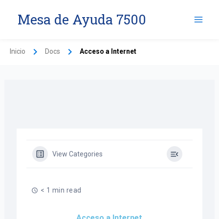
Ir
Mesa de Ayuda 7500
al
contenido
Inicio
Docs
Acceso a Internet
View Categories
< 1 min read
Acceso a Internet