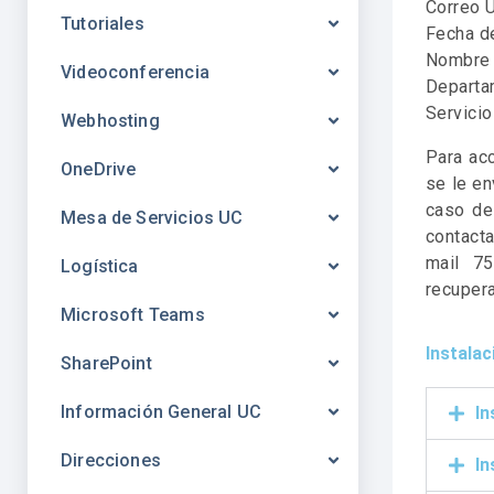
Correo 
Tutoriales
Fecha d
Nombre 
Videoconferencia
Departa
Servicio
Webhosting
Para ac
OneDrive
se le en
caso de
Mesa de Servicios UC
contact
mail 75
Logística
recupera
Microsoft Teams
Instalac
SharePoint
Información General UC
In
Direcciones
In