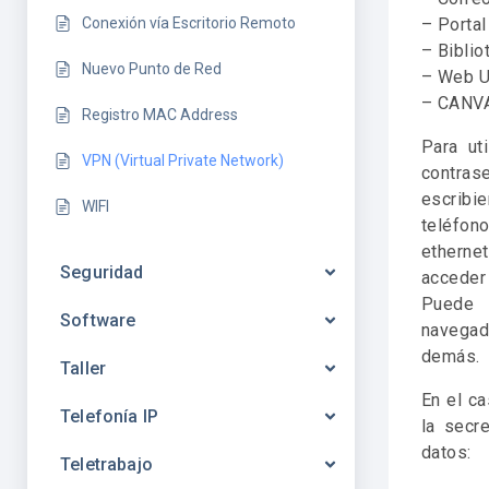
Conexión vía Escritorio Remoto
– Porta
– Biblio
Nuevo Punto de Red
– Web 
– CANVA
Registro MAC Address
Para ut
VPN (Virtual Private Network)
contras
escribi
WIFI
teléfon
ethernet
Seguridad
acceder
Puede 
Software
navegad
demás.
Taller
En el ca
Telefonía IP
la secr
datos:
Teletrabajo