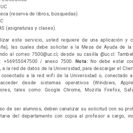
l UC
teca (reserva de libros, búsquedas)
UC
S (asignaturas y clases).
ilizar este servicio, usted requiere de una aplicación y c
eña), las cuales debe solicitar a la Mesa de Ayuda de la 
endo al correo 7500@uc.cl, desde su casilla @uc.cl. Tambié
o: +56955047500 / anexo 7500.
Nota:
No debe estar con
, a la red de datos de la Universidad, para descargar el Clie
 conectado a la red wifi de la Universidad o, conectado a 
acceder desde sistemas operativos (Windows, Apple
ores, tales como: Google Chrome, Mozilla Firefox, Safa
so de ser alumnos, deben canalizar su solicitud con su prof
etaria del departamento con copia al profesor a cargo, in