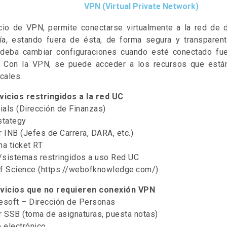
VPN (Virtual Private Network)
icio de VPN, permite conectarse virtualmente a la red de 
ría, estando fuera de ésta, de forma segura y transparent
 deba cambiar configuraciones cuando esté conectado fue
. Con la VPN, se puede acceder a los recursos que están
cales.
vicios restringidos a la red UC
ials (Dirección de Finanzas)
stategy
 INB (Jefes de Carrera, DARA, etc.)
a ticket RT
s/sistemas restringidos a uso Red UC
f Science (https://webofknowledge.com/)
vicios que no requieren conexión VPN
esoft – Dirección de Personas
r SSB (toma de asignaturas, puesta notas)
 electrónico