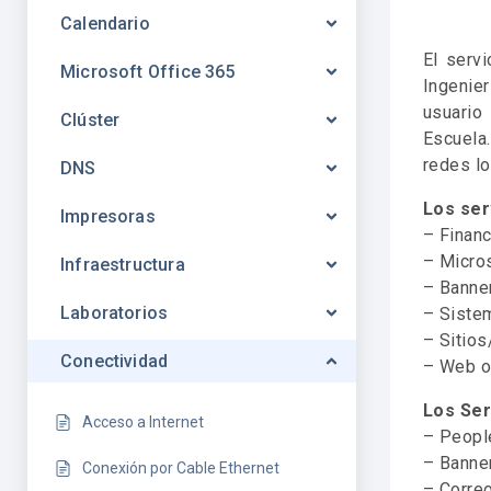
Calendario
El serv
Microsoft Office 365
Ingenie
usuario
Clúster
Escuela
redes lo
DNS
Los ser
Impresoras
– Financ
– Micro
Infraestructura
– Banner
Laboratorios
– Sistem
– Sitio
Conectividad
– Web o
Los Ser
Acceso a Internet
– Peopl
– Banne
Conexión por Cable Ethernet
– Correo