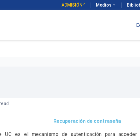
ADMISIÓN
Medios
arrow_drop_down
Biblio
E
 read
Recuperación de contraseña
ve UC es el mecanismo de autenticación para acceder