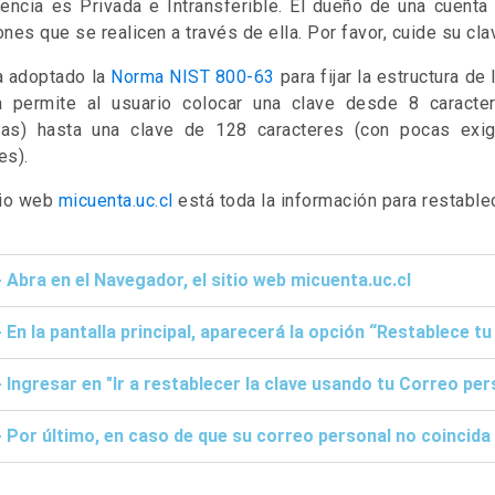
encia es Privada e Intransferible. El dueño de una cuent
ones que se realicen a través de ella. Por favor, cuide su cla
a adoptado la
Norma NIST 800-63
para fijar la estructura de
 permite al usuario colocar una clave desde 8 caracte
ias) hasta una clave de 128 caracteres (con pocas exig
es).
tio web
micuenta.uc.cl
está toda la información para restablec
- Abra en el Navegador, el sitio web micuenta.uc.cl
- En la pantalla principal, aparecerá la opción “Restablece t
- Ingresar en "Ir a restablecer la clave usando tu Correo per
- Por último, en caso de que su correo personal no coincida