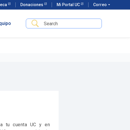
teca
Donaciones
Mi Portal UC
Correo
arrow_drop_down
quipo
 a tu cuenta UC y en