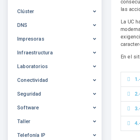
consecu
las acci
Clúster
La UC h
DNS
moderna
exigenc
Impresoras
caracter
Infraestructura
En el si
Laboratorios
1.
Conectividad
Seguridad
2.
Software
3.
Taller
4.
Telefonía IP