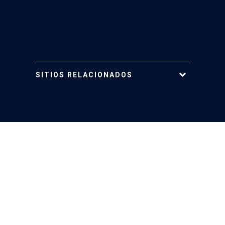
SITIOS RELACIONADOS
Tarjeta UC
Mi Portal UC
Mi Cuenta UC
Telefonía
Web Cursos UC
REUNA
MESA CENTRAL
Teléfono para comunicarse con las distintas áreas de la
Universidad.