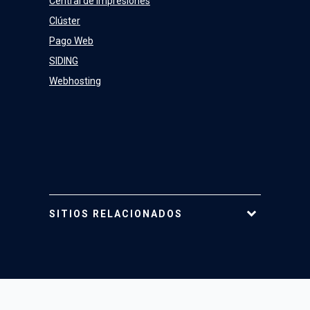
Central de Impresiones
Clúster
Pago Web
SIDING
Webhosting
SITIOS RELACIONADOS
Tarjeta UC
Mi Portal UC
Mi Cuenta UC
Telefonía