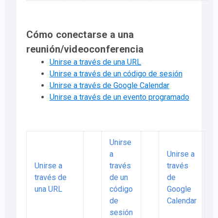
Cómo conectarse a una
reunión/videoconferencia
Unirse a través de una URL
Unirse a través de un código de sesión
Unirse a través de Google Calendar
Unirse a través de un evento programado
Unirse
a
Unirse a
Unirse a
través
través
través de
de un
de
una URL
código
Google
de
Calendar
sesión