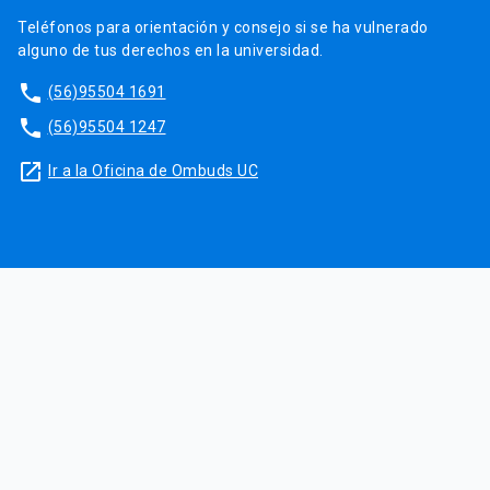
Teléfonos para orientación y consejo si se ha vulnerado
alguno de tus derechos en la universidad.
phone
(56)95504 1691
phone
(56)95504 1247
launch
Ir a la Oficina de Ombuds UC