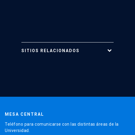
SITIOS RELACIONADOS
Tarjeta UC
Mi Portal UC
Mi Cuenta UC
Telefonía
Web Cursos UC
REUNA
MESA CENTRAL
Teléfono para comunicarse con las distintas áreas de la
Universidad.