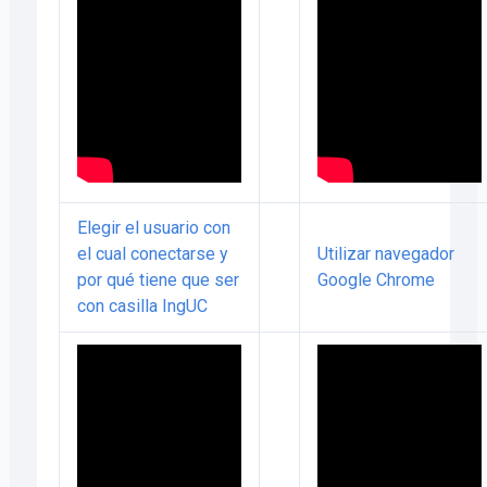
Elegir el usuario con
el cual conectarse y
Utilizar navegador
por qué tiene que ser
Google Chrome
con casilla IngUC