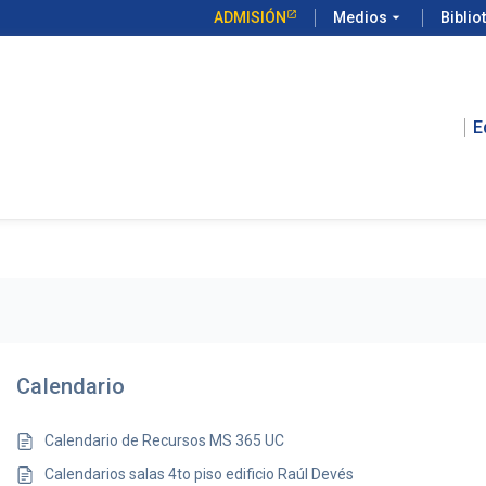
ADMISIÓN
Medios
arrow_drop_down
Biblio
E
Calendario
Calendario de Recursos MS 365 UC
Calendarios salas 4to piso edificio Raúl Devés