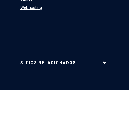
Webhosting
SITIOS RELACIONADOS
Tarjeta UC
Mi Portal UC
Mi Cuenta UC
Telefonía
Web Cursos UC
REUNA
MESA CENTRAL